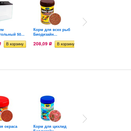
ум
Корм для всех рыб
Энергетический корм
ольный 50...
Биодизайн...
для...
208,09
94,64
Р
Р
Р
ля окраса
Корм для цихлид
Энергетический корм