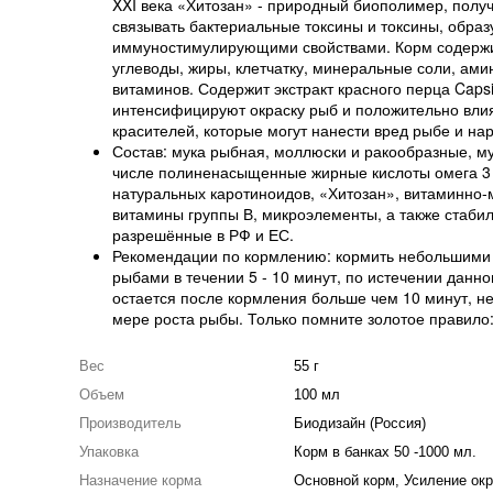
XXI века «Хитозан» - природный биополимер, полу
связывать бактериальные токсины и токсины, обра
иммуностимулирующими свойствами. Корм содержи
углеводы, жиры, клетчатку, минеральные соли, ам
витаминов. Содержит экстракт красного перца Cap
интенсифицируют окраску рыб и положительно влия
красителей, которые могут нанести вред рыбе и на
Состав: мука рыбная, моллюски и ракообразные, му
числе полиненасыщенные жирные кислоты омега 3 (ω3
натуральных каротиноидов, «Хитозан», витаминно-
витамины группы В, микроэлементы, а также стаби
разрешённые в РФ и ЕС.
Рекомендации по кормлению: кормить небольшими п
рыбами в течении 5 - 10 минут, по истечении данн
остается после кормления больше чем 10 минут, 
мере роста рыбы. Только помните золотое правило:
Вес
55 г
Объем
100 мл
Производитель
Биодизайн (Россия)
Упаковка
Корм в банках 50 -1000 мл.
Назначение корма
Основной корм, Усиление ок