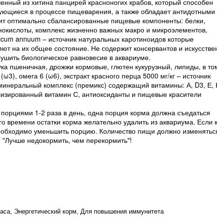
ченный из хитина панцирей красноногих крабов, который способен
зующиеся в процессе пищеварения, а также обладает антидотными
т оптимально сбалансированные пищевые компоненты: белки,
инокислоты, комплекс жизненно важных макро и микроэлементов,
sicum annuum – источник натуральных каротиноидов которые
ют на их общее состояние. Не содержит консервантов и искусстве
рушить биологическое равновесие в аквариуме.
ка пшеничная, дрожжи кормовые, глютен кукурузный, липиды, в то
), омега 6 (ω6), экстракт красного перца 5000 мг/кг – источник
минеральный комплекс (премикс) содержащий витамины: А, D
3
, Е, 
лизированный витамин С, антиоксиданты и пищевые красители
орциями 1-2 раза в день, одна порция корма должна съедаться
ого времени остатки корма желательно удалить из аквариума. Если 
необходимо уменьшить порцию. Количество пищи должно изменятьс
 "Лучше недокормить, чем перекормить"!
раса, Энергетический корм, Для повышения иммунитета