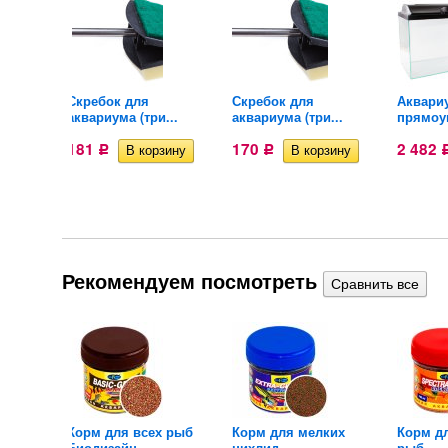
пан
Скребок для
Скребок для
Аквари
аквариума (три...
аквариума (три...
прямоуг
181
170
2 482
Р
Р
Рекомендуем посмотреть
ов
Корм для всех рыб
Корм для мелких
Корм д