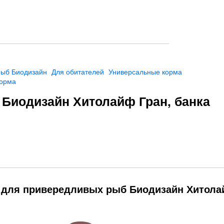
рыб Биодизайн
Для обитателей
Универсальные корма
корма
Биодизайн Хитолайф Гран, банка
м для привередливых рыб Биодизайн Хитол