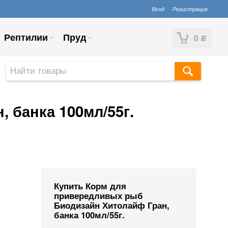
Вход
Регистрация
Рептилии
Пруд
0
Р
 банка 100мл/55г.
Купить Корм для
привередливых рыб
Биодизайн Хитолайф Гран,
банка 100мл/55г.