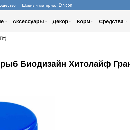
бщество
Шовный материал Ethicon
ие
Аксессуары
Декор
Корм
Средства
Пт).
рыб Биодизайн Хитолайф Гран,