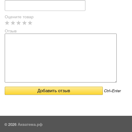
Оцените товар
Отзыв
Ctrl+Enter
© 2026
Акватема.рф