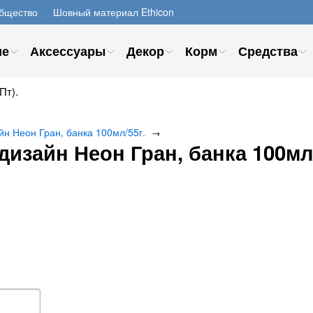
бщество
Шовный материал Ethicon
ие
Аксессуары
Декор
Корм
Средства
Пт).
н Неон Гран, банка 100мл/55г.
→
изайн Неон Гран, банка 100мл