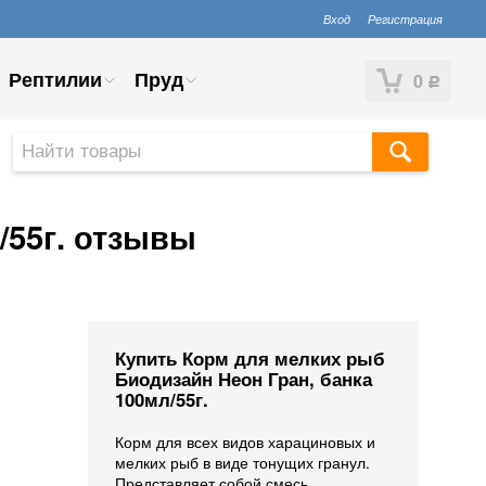
Вход
Регистрация
Рептилии
Пруд
0
Р
/55г. отзывы
Купить Корм для мелких рыб
Биодизайн Неон Гран, банка
100мл/55г.
Корм для всех видов харациновых и
мелких рыб в виде тонущих гранул.
Представляет собой смесь