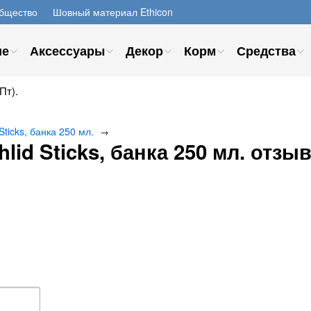
бщество
Шовный материал Ethicon
ие
Аксессуары
Декор
Корм
Средства
Пт).
Sticks, банка 250 мл.
→
lid Sticks, банка 250 мл. отзы