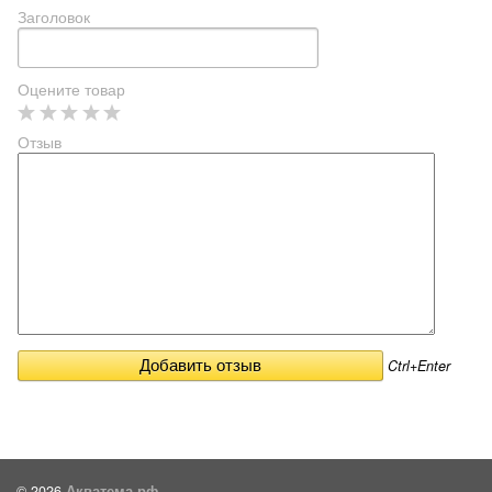
Заголовок
Оцените товар
Отзыв
Ctrl+Enter
© 2026
Акватема.рф