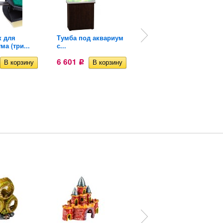
к для
Тумба под аквариум
Аквариум куб Hailea Q-
ма (три...
с...
40...
6 601
8 945
Р
Р