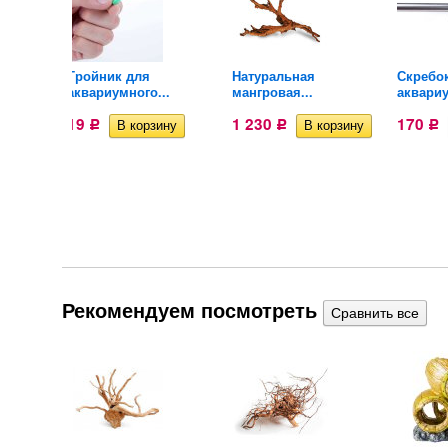
ткой
Тройник для
Натуральная
Скребо
аквариумного...
мангровая...
аквариу
19
1 230
170
Р
Р
Р
Рекомендуем посмотреть