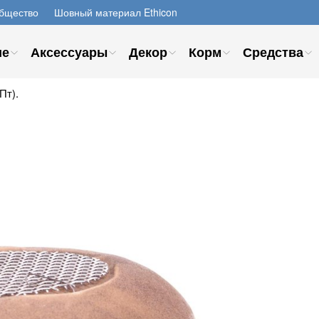
бщество
Шовный материал Ethicon
ие
Аксессуары
Декор
Корм
Средства
Пт).