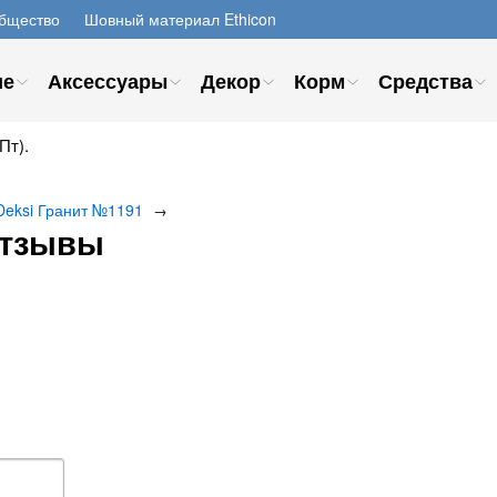
бщество
Шовный материал Ethicon
ие
Аксессуары
Декор
Корм
Средства
Пт).
Deksi Гранит №1191
→
отзывы