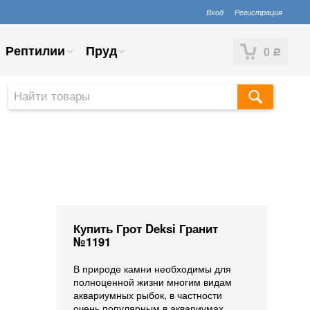
Вход
Регистрация
Рептилии
Пруд
0
Р
Купить Грот Deksi Гранит
№1191
В природе камни необходимы для
полноценной жизни многим видам
аквариумных рыбок, в частности
очень популярным в аквариумах