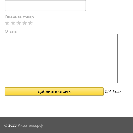
Оцените товар
Отзыв
Ctrl+Enter
© 2026
Акватема.рф