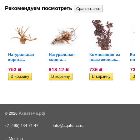
Рекомендуем посмотреть
Натуральная
Натуральная
Композиция из
Комп
коряга...
коряга...
пластиковых...
плас
753
918,12
736
736
Р
Р
Р
© 2026
Акватема.рф
+7 (495) 144-71-47
info@aqatema.ru
г. Москва