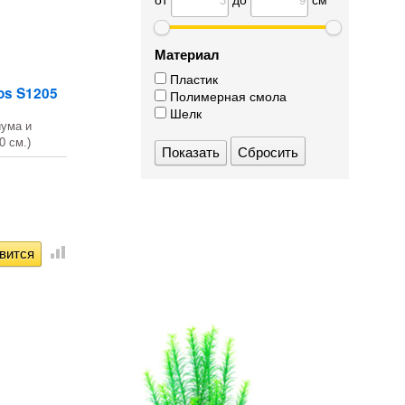
Материал
Пластик
os S1205
Полимерная смола
Шелк
иума и
0 см.)
Сбросить