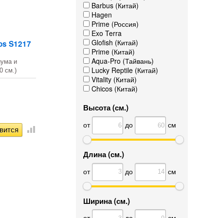
Barbus (Китай)
Hagen
Prime (Россия)
Exo Terra
Glofish (Китай)
os S1217
Prime (Китай)
Aqua-Pro (Тайвань)
иума и
Lucky Reptile (Китай)
0 см.)
Vitality (Китай)
Chicos (Китай)
Высота (см.)
от
до
см
Длина (см.)
от
до
см
Ширина (см.)
от
до
см