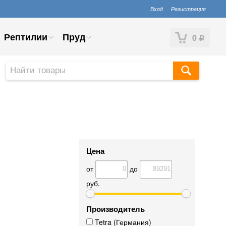
Вход
Регистрация
Рептилии
Пруд
0
Р
Цена
от
до
руб.
Производитель
Tetra (Германия)