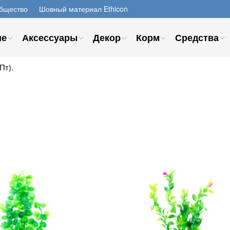
бщество
Шовный материал Ethicon
ие
Аксессуары
Декор
Корм
Средства
Пт).