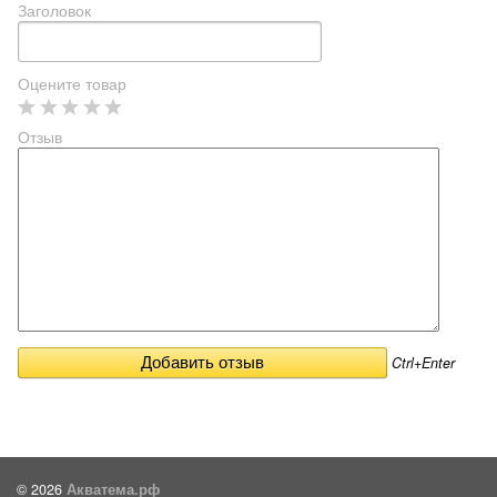
Заголовок
Оцените товар
Отзыв
Ctrl+Enter
© 2026
Акватема.рф