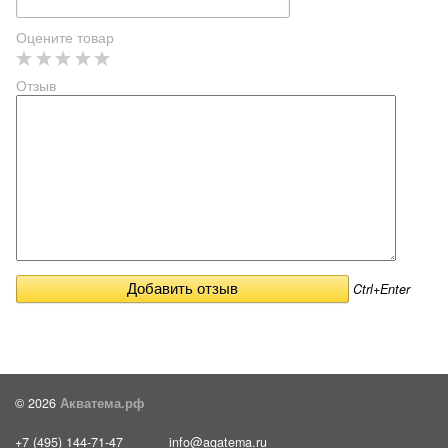
Оцените товар
Отзыв
Ctrl+Enter
© 2026
Акватема.рф
+7 (495) 144-71-47
info@aqatema.ru