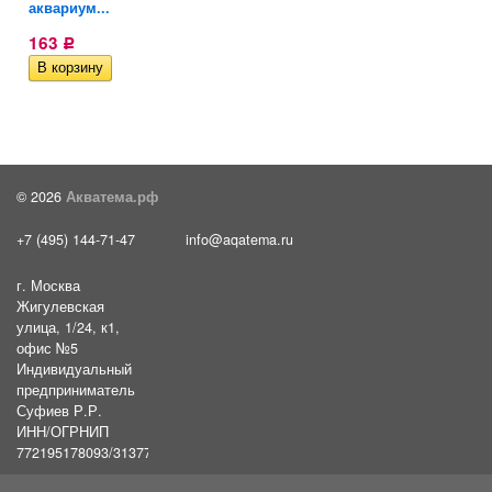
аквариум...
163
Р
© 2026
Акватема.рф
+7 (495) 144-71-47
info@aqatema.ru
г. Москва
Жигулевская
улица, 1/24, к1,
офис №5
Индивидуальный
предприниматель
Суфиев Р.Р.
ИНН/ОГРНИП
772195178093/31377461610054