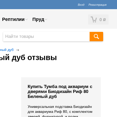
Вход
Регистрация
Рептилии
Пруд
0
Р
ный дуб
→
ный дуб отзывы
Купить Тумба под аквариум с
дверями Биодизайн Риф 80
Беленый дуб
Универсальная подставка Биодизайн
для аквариума Риф 80, с комплектом
дверей, фурнитурой, и полки.