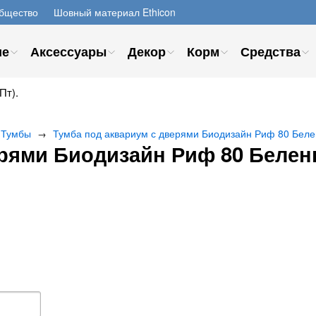
бщество
Шовный материал Ethicon
ие
Аксессуары
Декор
Корм
Средства
Пт).
Тумбы
Тумба под аквариум с дверями Биодизайн Риф 80 Беле
→
ерями Биодизайн Риф 80 Беле