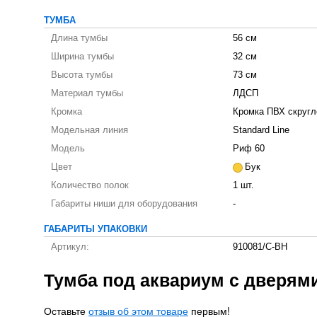
ТУМБА
Длина тумбы
56 см
Ширина тумбы
32 см
Высота тумбы
73 см
Материал тумбы
ЛДСП
Кромка
Кромка ПВХ скругл
Модельная линия
Standard Line
Модель
Риф 60
Цвет
Бук
Количество полок
1 шт.
Габариты ниши для оборудования
-
ГАБАРИТЫ УПАКОВКИ
Артикул:
910081/C-BH
Тумба под аквариум с дверям
Оставьте
отзыв об этом товаре
первым!