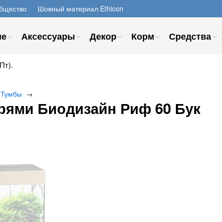
бщество
Шовный материал Ethicon
ие
Аксессуары
Декор
Корм
Средства
Пт).
Тумбы
→
ерями Биодизайн Риф 60 Бук