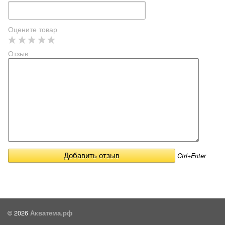
Оцените товар
Отзыв
Ctrl+Enter
© 2026
Акватема.рф