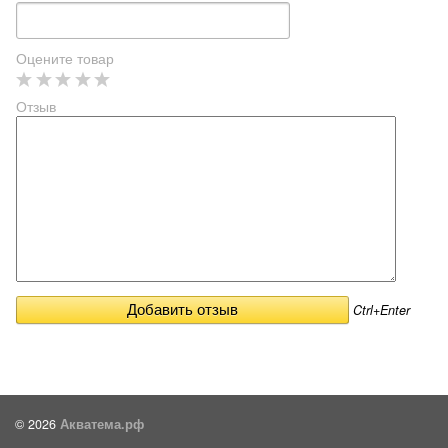
Оцените товар
Отзыв
Ctrl+Enter
© 2026
Акватема.рф