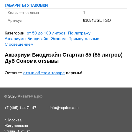
ГАБАРИТЫ УПАКОВКИ
Количество ламп
1
Артикул:
910949/SET-SO
Категории:
от 50 до 100 литров
По литражу
Аквариумы Биодизайн
Эконом
Прямоугольные
С освещением
Аквариум Биодизайн Стартап 85 (85 литров)
Дуб Сонома отзывы
Оставьте
отзыв об этом товаре
первым!
© 2026
Акватема.рф
+7 (495) 144-71-47
info@aqatema.ru
г. Москва
Жигулевская
улица, 1/24, к1,