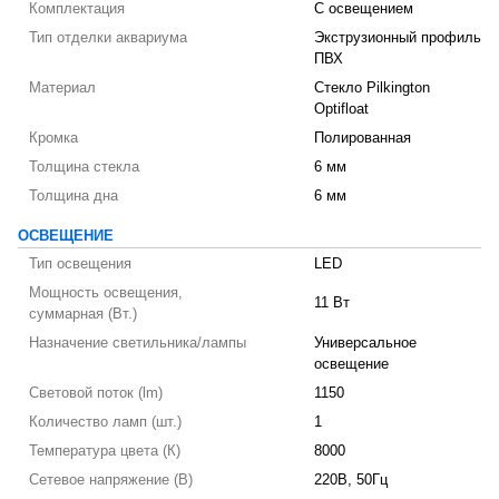
Комплектация
С освещением
Тип отделки аквариума
Экструзионный профиль
ПВХ
Материал
Стекло Pilkington
Optifloat
Кромка
Полированная
Толщина стекла
6 мм
Толщина дна
6 мм
ОСВЕЩЕНИЕ
Тип освещения
LED
Мощность освещения,
11 Вт
суммарная (Вт.)
Назначение светильника/лампы
Универсальное
освещение
Световой поток (lm)
1150
Количество ламп (шт.)
1
Температура цвета (К)
8000
Сетевое напряжение (В)
220В, 50Гц