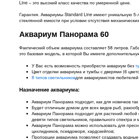
Line – это высокий класс качества по умеренной цене.
Гарантия. Аквариумы Standard Line имеют уникальную 5-
стеклянной емкости при условии отсутствия механически
Аквариум Панорама 60
Фактический объем аквариума составляет 58 литров. Габ
это базовая модель, в которой Вы имеете дополнительну
У Вас есть возможность приобрести аквариум без
т
Цвет отделки аквариума и тумбы с дверями (6 цвето
8 типов светильников
для аквариумистов любителей
Назначение аквариума:
Аквариум Панорама подходит, как для новичков так
Будет отличным домом для всех видов рыб, ракооб
Аквариум Панорама подходит для растений любой сл
девяти типов светильников, правильного спектра и
Аквариум Панорама можно использовать для пресно
цихлидников, псевдоморя, хардскейпов;
Пропорции аквариума позволяют создавать водные