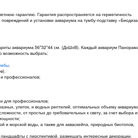
летнюю гарантию. Гарантия распространяется на герметичность
х повреждений и установки аквариума на тумбу-подставку «Биодиза
ариты аквариума 56*32*44 см. (ДхШхВ). Каждый аквариум Панорам
ю возможность выбрать:
умбы
.
в).
 и профессионалов;
 и для профессионалов;
разных, улиток, и водных рептилий, оптимальных объему аквариум
ожности, от простых до требовательных к свету, за счет выбора и
 мощности;
й и морской воды, а также для акваскейпа, природных биотопов,
 ландшафты с перспективой, размещать интересные декорации.