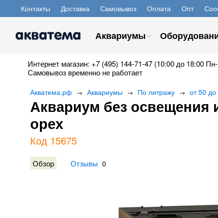
Контакты
Доставка
Самовывоз
Оплата
Опт
Соо
Аквариумы
Оборудован
Интернет магазин: +7 (495) 144-71-47 (10:00 до 18:00 Пн-
Самовывоз временно не работает
Акватема.рф
Аквариумы
По литражу
от 50 до
→
→
→
Аквариум без освещения и
орех
Код 15675
Обзор
Отзывы
0