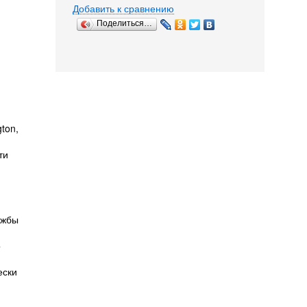
Добавить к сравнению
Поделиться…
ton,
ти
ужбы
о
ески