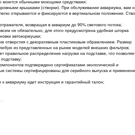
гко моются обычными моющими средствами;
ровными крышками (створки). При обслуживании аквариума, вам н
и легко открываются и фиксируются в вертикальном положении. Ств
отражателя, возвращая в аквариум до 90% светового потока;
овсем не обязательно, для этого предусмотрена удобная шторка
ановки автокормушки;
кие отверстия с декоративным пластиковым обрамлением. Размер
 любую из представленных на рынке моделей внешних фильтров;
т правильное распределение нагрузки на подставке, что позволяе
 подставку;
компонентов подтверждено сертификатами экологической и
ные системы сертифицированы для серийного выпуска и применени
 к аквариуму идет инструкция и гарантийный талон;