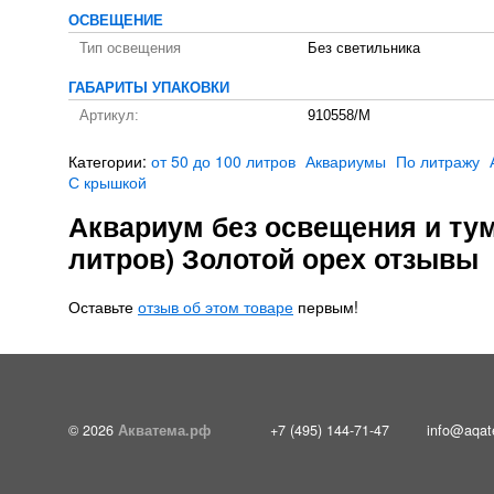
ОСВЕЩЕНИЕ
Тип освещения
Без светильника
ГАБАРИТЫ УПАКОВКИ
Артикул:
910558/M
Категории:
от 50 до 100 литров
Аквариумы
По литражу
С крышкой
Аквариум без освещения и ту
литров) Золотой орех отзывы
Оставьте
отзыв об этом товаре
первым!
© 2026
Акватема.рф
+7 (495) 144-71-47
info@aqat