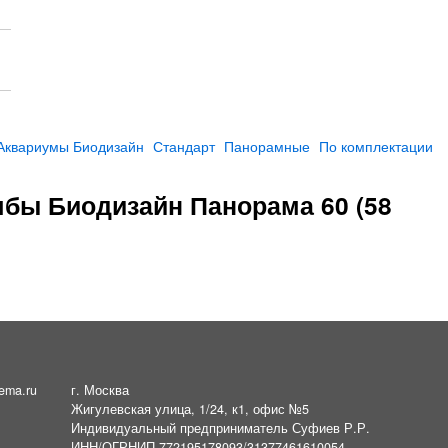
Аквариумы Биодизайн
Стандарт
Панорамные
По комплектации
мбы Биодизайн Панорама 60 (58
ema.ru
г. Москва
Жигулевская улица, 1/24, к1, офис №5
Индивидуальный предприниматель Суфиев Р.Р.
ИНН/ОГРНИП 772195178093/31377461610054