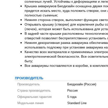
солнечных лучей. Устойчивы к деформациям и ле
Крышка аквариумов Биодизайн оснащена двумя пок
придется искать место, куда положить створки, он
полностью съемные;
Нижняя сторона створок, выполняет функцию свето
Открывать крышку (створки) для кормления рыбы с
(лючок), которая может быть использована для уст
В задней части крышки расположены технологичес
отверстий позволяет беспрепятственно установить
Нижняя декоративная рамка аквариума обеспечивае
использовать подложку при установке аквариума на
Качество всех материалов и применяемых электро
электротехнической безопасности. Все осветитель
быту;
Все аквариумы поставляются в коробке, в комплекте
ПРОИЗВОДИТЕЛЬ
Производитель
Биодизайн (Россия)
Страна производитель
Россия
Официальная гарантия
5 года
Модельная линия
Standard Line