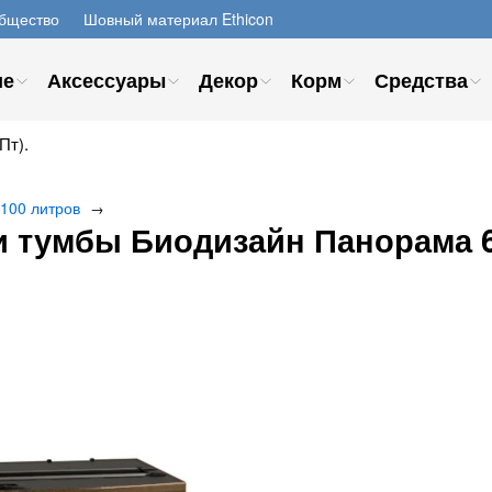
бщество
Шовный материал Ethicon
ие
Аксессуары
Декор
Корм
Средства
Пт).
 100 литров
→
 тумбы Биодизайн Панорама 6