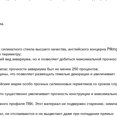
ма.
 силикатного стекла высшего качества, английского концерна Pilking
о периметру;
ий вид аквариума, но и позволяет добиться максимальной прочнос
запас прочности аквариума был не менее 250 процентов;
ины, что позволяет размещать тяжелые декорации и увеличивает
йские марки особо прочных силиконовых герметиков со сроком сл
что существенно увеличивает прочность конструкции и максимальн
чного профиля ПВХ. Этот материал не подвержен старению, химич
;
л, не отслаиваются и не выцветают даже при попадании прямых