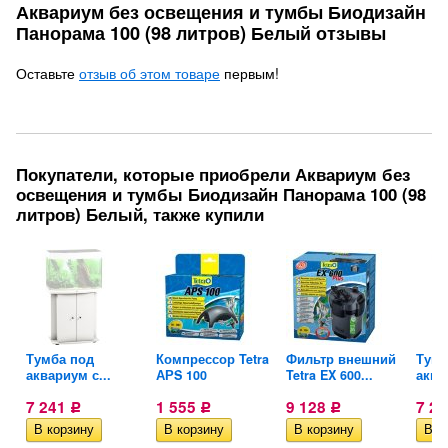
Аквариум без освещения и тумбы Биодизайн
Панорама 100 (98 литров) Белый отзывы
Оставьте
отзыв об этом товаре
первым!
Покупатели, которые приобрели Аквариум без
освещения и тумбы Биодизайн Панорама 100 (98
литров) Белый, также купили
й
Тумба под
Компрессор Tetra
Фильтр внешний
Тумб
аквариум с...
АРS 100
Tetra EX 600...
аква
7 241
1 555
9 128
7 2
Р
Р
Р