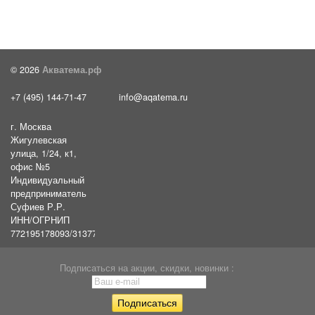
© 2026
Акватема.рф
+7 (495) 144-71-47
info@aqatema.ru
г. Москва
Жигулевская
улица, 1/24, к1,
офис №5
Индивидуальный
предприниматель
Суфиев Р.Р.
ИНН/ОГРНИП
772195178093/31377461610054
Подписаться на акции, скидки, новинки :