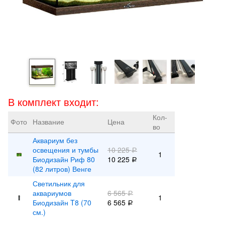
В комплект входит:
Кол-
Фото
Название
Цена
во
Аквариум без
освещения и тумбы
10 225
Р
1
Биодизайн Риф 80
10 225
Р
(82 литров) Венге
Светильник для
аквариумов
6 565
Р
1
Биодизайн T8 (70
6 565
Р
см.)