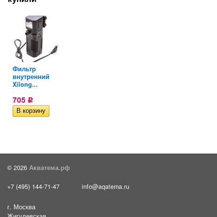
Фильтр
внутренний
Xilong...
705
Р
© 2026
Акватема.рф
+7 (495) 144-71-47
info@aqatema.ru
г. Москва
Жигулевская