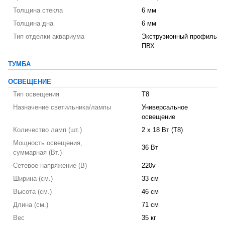
Толщина стекла
6 мм
Толщина дна
6 мм
Тип отделки аквариума
Экструзионный профиль
ПВХ
ТУМБА
ОСВЕЩЕНИЕ
Тип освещения
T8
Назначение светильника/лампы
Универсальное
освещение
Количество ламп (шт.)
2 х 18 Вт (T8)
Мощность освещения,
36 Вт
суммарная (Вт.)
Сетевое напряжение (В)
220v
Ширина (см.)
33 см
Высота (см.)
46 см
Длина (см.)
71 см
Вес
35 кг