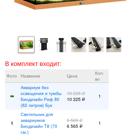
В комплект входит:
Кол-
Фото
Название
Цена
во
Аквариум без
освещения и тумбы
10 225
Р
1
Биодизайн Риф 80
10 225
Р
(82 литров) Бук
Светильник для
аквариумов
6 565
Р
1
Биодизайн T8 (70
6 565
Р
см.)