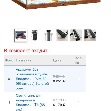
В комплект входит:
Кол-
Фото
Название
Цена
во
Аквариум без
освещения и тумбы
8 251
Р
Биодизайн Риф 60
1
8 251
Р
(60 литров) Золотой
орех
Светильник для
аквариумов
6 179
Р
1
Биодизайн T8 (55
6 179
Р
см.)