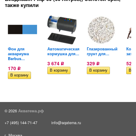
также купили
Фон для
Автоматическая
Глазированный
Коря
аквариума
кормушка для...
грунт для...
зато
Barbus...
3 674
329
523
Р
Р
170
Р
© 2026
Акватема.рф
+7 (495) 144-71-47
info@aqatema.ru
г. Москва