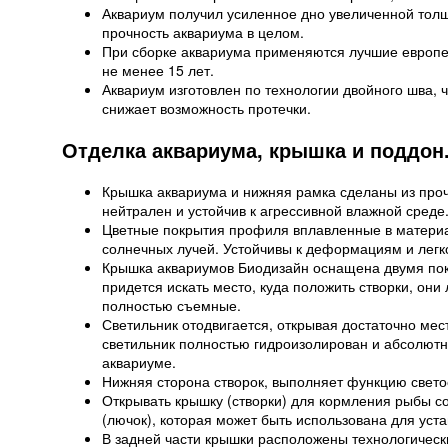
Аквариум получил усиленное дно увеличенной толщ
прочность аквариума в целом.
При сборке аквариума применяются лучшие европе
не менее 15 лет.
Аквариум изготовлен по технологии двойного шва, 
снижает возможность протечки.
Отделка аквариума, крышка и поддон
Крышка аквариума и нижняя рамка сделаны из про
нейтрален и устойчив к агрессивной влажной среде
Цветные покрытия профиля вплавленные в материа
солнечных лучей. Устойчивы к деформациям и лег
Крышка аквариумов Биодизайн оснащена двумя пок
придется искать место, куда положить створки, он
полностью съемные.
Светильник отодвигается, открывая достаточно мест
светильник полностью гидроизолирован и абсолютн
аквариуме.
Нижняя сторона створок, выполняет функцию свето
Открывать крышку (створки) для кормления рыбы с
(лючок), которая может быть использована для уст
В задней части крышки расположены технологичес