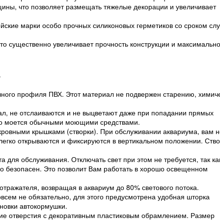
ины, что позволяет размещать тяжелые декорации и увеличивает
йские марки особо прочных силиконовых герметиков со сроком сл
что существенно увеличивает прочность конструкции и максимальн
.
чного профиля ПВХ. Этот материал не подвержен старению, химич
.
л, не отслаиваются и не выцветают даже при попадании прямых
ко моется обычными моющими средствами.
ровными крышками (створки). При обслуживании аквариума, вам н
и легко открываются и фиксируются в вертикальном положении. Ств
а для обслуживания. Отключать свет при этом не требуется, так ка
о безопасен. Это позволит Вам работать в хорошо освещенном
отражателя, возвращая в аквариум до 80% светового потока.
овсем не обязательно, для этого предусмотрена удобная шторка
ановки автокормушки.
кие отверстия с декоративным пластиковым обрамлением. Размер