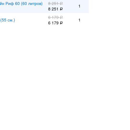
йн Риф 60 (60 литров)
8 251
Р
1
8 251
Р
6 179
Р
(55 см.)
1
6 179
Р