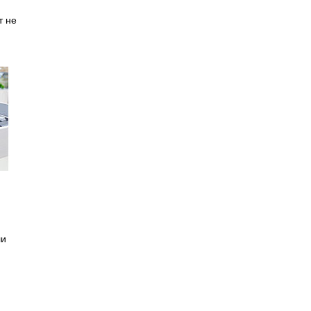
т не
ли