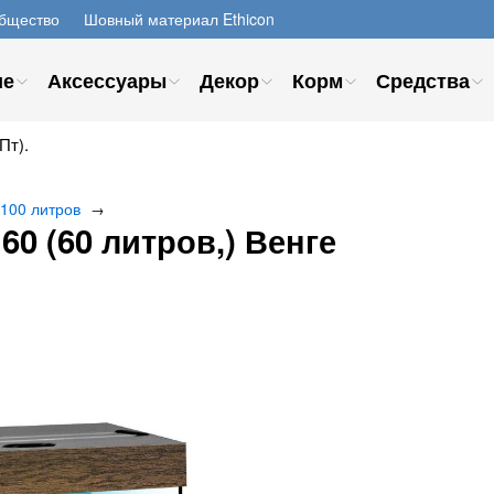
бщество
Шовный материал Ethicon
ие
Аксессуары
Декор
Корм
Средства
Пт).
 100 литров
→
0 (60 литров,) Венге