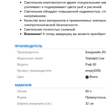
Светильник комплектуется двумя специальными 
усиливают и подчеркивают цвета рыб и растений.
Светильник обладает повышенной надежностью, ста
напряжением.
Качество всех материалов и применяемых электро
электротехнической безопасности.
Светильник полностью съемный.
Внимание!
К этому аквариуму вы можете приобрест
ПРОИЗВОДИТЕЛЬ
Производитель
Биодизайн (Ро
Модельная линия
Standard Line
Модель
Риф 60
Артикул производителя
empty0256
Цвет
Венге
АКВАРИУМ
Объем
60 л
Форма
Прямоугольны
Ширина аквариума (см.)
32 см