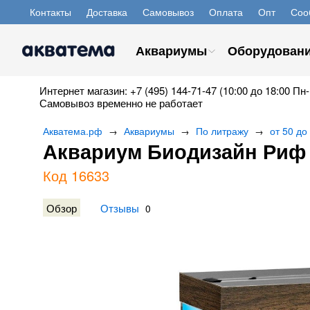
Контакты
Доставка
Самовывоз
Оплата
Опт
Соо
Аквариумы
Оборудован
Интернет магазин: +7 (495) 144-71-47 (10:00 до 18:00 Пн-
Самовывоз временно не работает
Акватема.рф
Аквариумы
По литражу
от 50 до
→
→
→
Аквариум Биодизайн Риф 6
Код 16633
Обзор
Отзывы
0