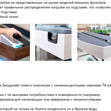
 любую из представленных на рынке моделей внешних фильтров.
т правильное распределение нагрузки на подставке, что позволяе
 подставку.
йный талон.
ом Биодизайн нового поколения с люминесцентными лампами T8 и
ма с не высокими потребностями в освещённости (например
квариумов для начинающих или аквариумов с неприхотливыми
торый не только не боится конденсата но и брызгов воды.