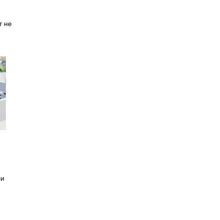
т не
ли