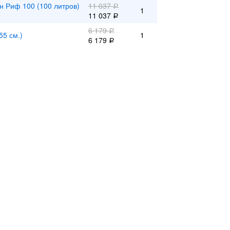
н Риф 100 (100 литров)
11 037
Р
1
11 037
Р
6 179
Р
55 см.)
1
6 179
Р