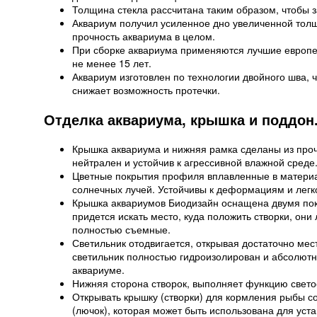
Толщина стекла рассчитана таким образом, чтобы 
Аквариум получил усиленное дно увеличенной толщ
прочность аквариума в целом.
При сборке аквариума применяются лучшие европе
не менее 15 лет.
Аквариум изготовлен по технологии двойного шва, 
снижает возможность протечки.
Отделка аквариума, крышка и поддон
Крышка аквариума и нижняя рамка сделаны из про
нейтрален и устойчив к агрессивной влажной среде
Цветные покрытия профиля вплавленные в материа
солнечных лучей. Устойчивы к деформациям и лег
Крышка аквариумов Биодизайн оснащена двумя пок
придется искать место, куда положить створки, он
полностью съемные.
Светильник отодвигается, открывая достаточно мест
светильник полностью гидроизолирован и абсолютн
аквариуме.
Нижняя сторона створок, выполняет функцию свето
Открывать крышку (створки) для кормления рыбы с
(лючок), которая может быть использована для уст