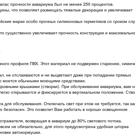
запас прочности аквариума был не менее 250 процентов.
ины, что позволяет размещать тяжелые декорации и увеличивает
йские марки особо прочных силиконовых герметиков со сроком сл
что существенно увеличивает прочность конструкции и максимальн
.
чного профиля ПВХ. Этот материал не подвержен старению, химич
.
л, не отслаиваются и не выцветают даже при попадании прямых
ко моется обычными моющими средствами.
ровными крышками (створки). При обслуживании аквариума, вам н
и легко открываются и фиксируются в вертикальном положении. Ств
а для обслуживания. Отключать свет при этом не требуется, так ка
о безопасен. Это позволит Вам работать в хорошо освещенном
отражателя, возвращая в аквариум до 80% светового потока.
овсем не обязательно, для этого предусмотрена удобная шторка
ановки автокормушки.