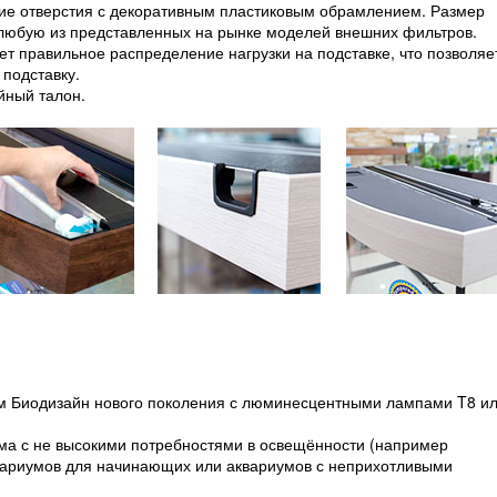
кие отверстия с декоративным пластиковым обрамлением. Размер
 любую из представленных на рынке моделей внешних фильтров.
т правильное распределение нагрузки на подставке, что позволяе
 подставку.
йный талон.
ом Биодизайн нового поколения с люминесцентными лампами T8 и
ма с не высокими потребностями в освещённости (например
квариумов для начинающих или аквариумов с неприхотливыми