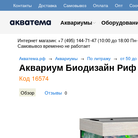
Контакты
Доставка
Самовывоз
Оплата
Опт
Соо
Аквариумы
Оборудован
Интернет магазин: +7 (495) 144-71-47 (10:00 до 18:00 Пн-
Самовывоз временно не работает
Акватема.рф
Аквариумы
По литражу
от 50 до
→
→
→
Аквариум Биодизайн Риф 1
Код 16574
Обзор
Отзывы
0