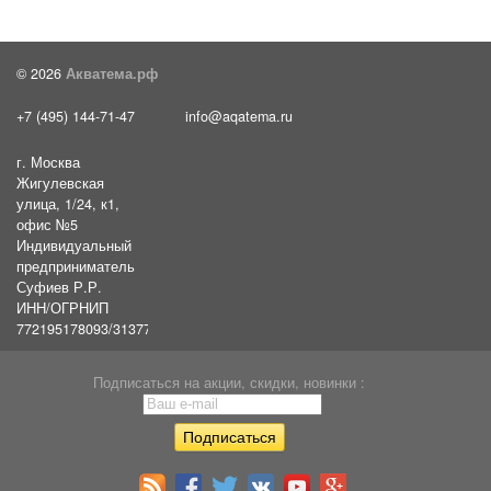
© 2026
Акватема.рф
+7 (495) 144-71-47
info@aqatema.ru
г. Москва
Жигулевская
улица, 1/24, к1,
офис №5
Индивидуальный
предприниматель
Суфиев Р.Р.
ИНН/ОГРНИП
772195178093/31377461610054
Подписаться на акции, скидки, новинки :