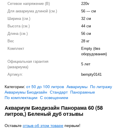
Сетевое напряжение (В)
220v
Для аквариума длиной (см.)
56 — см
Ширина (см.)
32 см
Высота (см.)
44 см
Длина (см.)
56 см
Вес
28 кг
Комплект
Empty (без
оборудования)
Официальная гарантия
5 лет
(аквариума)
Артикул:
bempty0141
Категории:
от 50 до 100 литров
Аквариумы
По литражу
Аквариумы Биодизайн
Стандарт
Панорамные
По комплектации
С освещением
Аквариум Биодизайн Панорама 60 (58
литров,) Беленый дуб отзывы
Оставьте
отзыв об этом товаре
первым!