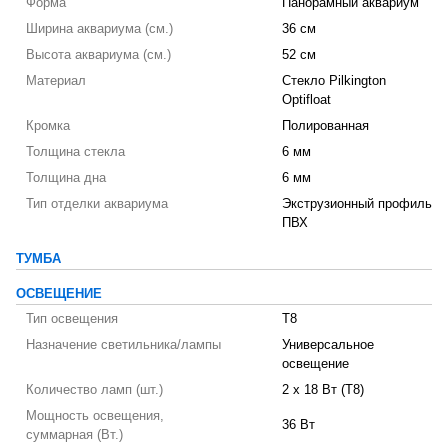
Форма
Панорамный аквариум
Ширина аквариума (см.)
36 см
Высота аквариума (см.)
52 см
Материал
Стекло Pilkington
Optifloat
Кромка
Полированная
Толщина стекла
6 мм
Толщина дна
6 мм
Тип отделки аквариума
Экструзионный профиль
ПВХ
ТУМБА
ОСВЕЩЕНИЕ
Тип освещения
T8
Назначение светильника/лампы
Универсальное
освещение
Количество ламп (шт.)
2 х 18 Вт (T8)
Мощность освещения,
36 Вт
суммарная (Вт.)