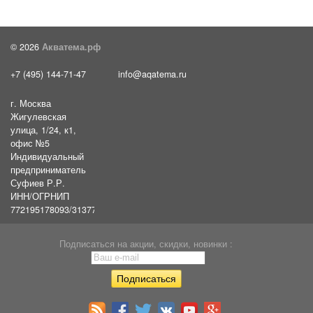
© 2026
Акватема.рф
+7 (495) 144-71-47
info@aqatema.ru
г. Москва
Жигулевская
улица, 1/24, к1,
офис №5
Индивидуальный
предприниматель
Суфиев Р.Р.
ИНН/ОГРНИП
772195178093/31377461610054
Подписаться на акции, скидки, новинки :