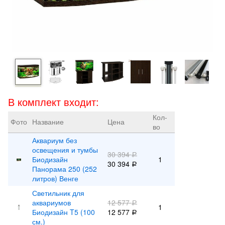
В комплект входит:
Кол-
Фото
Название
Цена
во
Аквариум без
освещения и тумбы
30 394
Р
Биодизайн
1
30 394
Р
Панорама 250 (252
литров) Венге
Светильник для
аквариумов
12 577
Р
1
Биодизайн T5 (100
12 577
Р
см.)