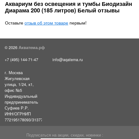
Аквариум без освещения и тумбы Биодизайн
Диарама 200 (185 литров) Белый отзывы
Оставьте
отзыв об этом товаре
первым!
© 2026
Акватема.рф
+7 (495) 144-71-47
info@aqatema.ru
г. Москва
Жигулевская
улица, 1/24, к1,
офис №5
Индивидуальный
предприниматель
Суфиев Р.Р.
ИНН/ОГРНИП
772195178093/31377461610054
Подписаться на акции, скидки, новинки :