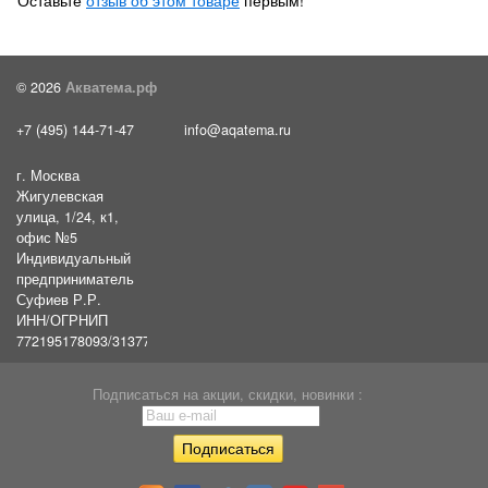
Оставьте
отзыв об этом товаре
первым!
© 2026
Акватема.рф
+7 (495) 144-71-47
info@aqatema.ru
г. Москва
Жигулевская
улица, 1/24, к1,
офис №5
Индивидуальный
предприниматель
Суфиев Р.Р.
ИНН/ОГРНИП
772195178093/31377461610054
Подписаться на акции, скидки, новинки :