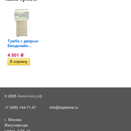
ю
Тумба с дверью
Биодизайн...
4 501
Р
© 2026
Акватема.рф
+7 (495) 144-71-47
info@aqatema.ru
г. Москва
ю
Жигулевская
улица, 1/24, к1,