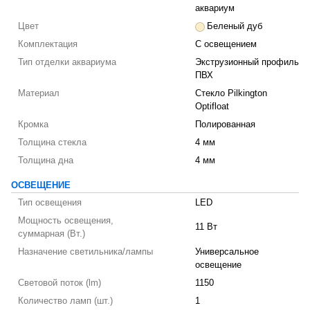
аквариум
Цвет
Беленый дуб
Комплектация
С освещением
Тип отделки аквариума
Экструзионный профиль
ПВХ
Материал
Стекло Pilkington
Optifloat
Кромка
Полированная
Толщина стекла
4 мм
Толщина дна
4 мм
ОСВЕЩЕНИЕ
Тип освещения
LED
Мощность освещения,
11 Вт
суммарная (Вт.)
Назначение светильника/лампы
Универсальное
освещение
Световой поток (lm)
1150
Количество ламп (шт.)
1