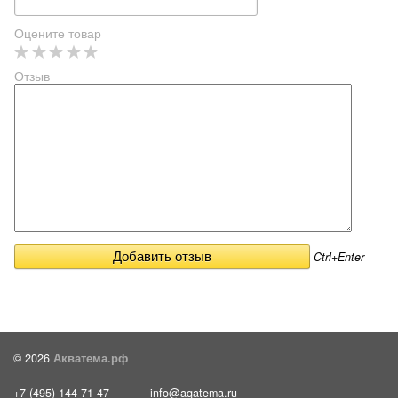
Оцените товар
Отзыв
Ctrl+Enter
© 2026
Акватема.рф
+7 (495) 144-71-47
info@aqatema.ru