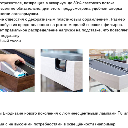
отражателя, возвращая в аквариум до 80% светового потока.
овсем не обязательно, для этого предусмотрена удобная шторка
ановки автокормушки.
кие отверстия с декоративным пластиковым обрамлением. Размер
 любую из представленных на рынке моделей внешних фильтров.
т правильное распределение нагрузки на подставке, что позволяе
 подставку.
йный талон.
ом Биодизайн нового поколения с люминесцентными лампами T8 и
ма с не высокими потребностями в освещённости (например