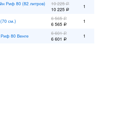
йн Риф 80 (82 литров)
10 225
Р
1
10 225
Р
6 565
Р
(70 см.)
1
6 565
Р
6 601
Р
 Риф 80 Венге
1
6 601
Р