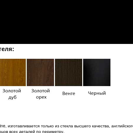
теля:
e, изготавливается только из стекла высшего качества, английског
орцов всех деталей по периметру.