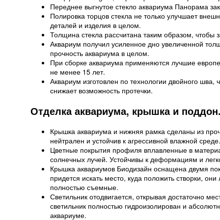
Переднее выгнутое стекло аквариума Панорама зака
Полировка торцов стекла не только улучшает внешн
деталей и изделия в целом.
Толщина стекла рассчитана таким образом, чтобы 
Аквариум получил усиленное дно увеличенной толщ
прочность аквариума в целом.
При сборке аквариума применяются лучшие европе
не менее 15 лет.
Аквариум изготовлен по технологии двойного шва, 
снижает возможность протечки.
Отделка аквариума, крышка и поддон
Крышка аквариума и нижняя рамка сделаны из про
нейтрален и устойчив к агрессивной влажной среде
Цветные покрытия профиля вплавленные в материа
солнечных лучей. Устойчивы к деформациям и лег
Крышка аквариумов Биодизайн оснащена двумя пок
придется искать место, куда положить створки, он
полностью съемные.
Светильник отодвигается, открывая достаточно мест
светильник полностью гидроизолирован и абсолютн
аквариуме.