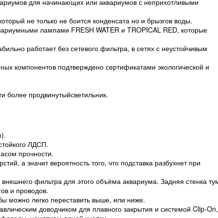
квариумов для начинающих или аквариумов с неприхотливыми
торый не только не боится конденсата но и брызгов воды.
аквариумными лампами FRESH WATER и TROPICAL RED, которые
бильно работает без сетевого фильтра, в сетях с неустойчивым
нных компонентов подтверждено сертификатами экологической и
ти более продвинутыйсветильник.
).
стойкого ЛДСП.
асом прочности.
тий, а значит вероятность того, что подставка разбухнет при
 внешнего фильтра для этого объёма аквариума. Задняя стенка т
ов и проводов.
бы можно легко переставить выше, или ниже.
авлическим доводчиком для плавного закрытия и системой Clip-On,