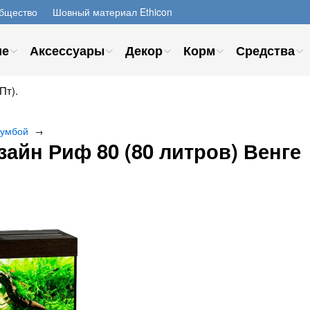
бщество
Шовный материал Ethicon
ие
Аксессуары
Декор
Корм
Средства
Пт).
тумбой
→
айн Риф 80 (80 литров) Венге