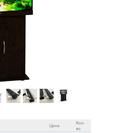
Кол-
Цена
во