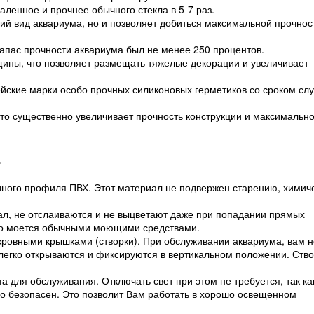
ленное и прочнее обычного стекла в 5-7 раз.
ий вид аквариума, но и позволяет добиться максимальной прочнос
запас прочности аквариума был не менее 250 процентов.
ины, что позволяет размещать тяжелые декорации и увеличивает
йские марки особо прочных силиконовых герметиков со сроком сл
что существенно увеличивает прочность конструкции и максимальн
.
чного профиля ПВХ. Этот материал не подвержен старению, химич
.
л, не отслаиваются и не выцветают даже при попадании прямых
ко моется обычными моющими средствами.
ровными крышками (створки). При обслуживании аквариума, вам н
и легко открываются и фиксируются в вертикальном положении. Ств
а для обслуживания. Отключать свет при этом не требуется, так ка
о безопасен. Это позволит Вам работать в хорошо освещенном