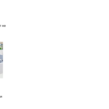
т не
ли