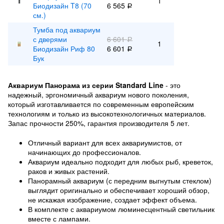
1
Биодизайн T8 (70
6 565
Р
см.)
Тумба под аквариум
с дверями
6 601
Р
1
Биодизайн Риф 80
6 601
Р
Бук
Аквариум Панорама из серии Standard Line
- это
надежный, эргономичный аквариум нового поколения,
который изготавливается по современным европейским
технологиям и только из высокотехнологичных материалов.
Запас прочности 250%, гарантия производителя 5 лет.
Отличный вариант для всех аквариумистов, от
начинающих до профессионалов.
Аквариум идеально подходит для любых рыб, креветок,
раков и живых растений.
Панорамный аквариум (с передним выгнутым стеклом)
выглядит оригинально и обеспечивает хороший обзор,
не искажая изображение, создает эффект объема.
В комплекте с аквариумом люминесцентный светильник
вместе с лампами.