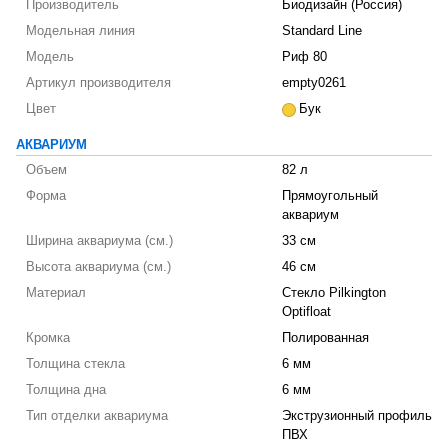
Производитель
Биодизайн (Россия)
Модельная линия
Standard Line
Модель
Риф 80
Артикул производителя
empty0261
Цвет
Бук
АКВАРИУМ
Объем
82 л
Форма
Прямоугольный
аквариум
Ширина аквариума (см.)
33 см
Высота аквариума (см.)
46 см
Материал
Стекло Pilkington
Optifloat
Кромка
Полированная
Толщина стекла
6 мм
Толщина дна
6 мм
Тип отделки аквариума
Экструзионный профиль
ПВХ