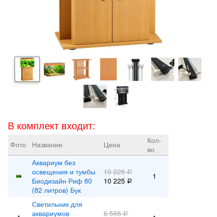
В комплект входит:
Кол-
Фото
Название
Цена
во
Аквариум без
освещения и тумбы
10 225
Р
1
Биодизайн Риф 80
10 225
Р
(82 литров) Бук
Светильник для
аквариумов
6 565
Р