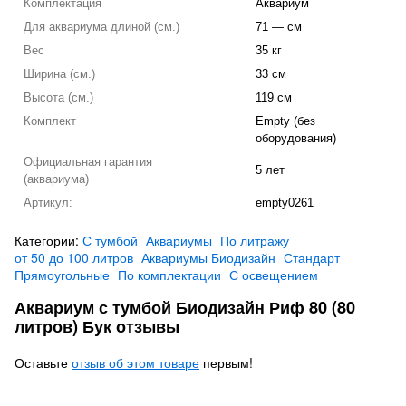
Комплектация
Аквариум
Для аквариума длиной (см.)
71 — см
Вес
35 кг
Ширина (см.)
33 см
Высота (см.)
119 см
Комплект
Empty (без
оборудования)
Официальная гарантия
5 лет
(аквариума)
Артикул:
empty0261
Категории:
С тумбой
Аквариумы
По литражу
от 50 до 100 литров
Аквариумы Биодизайн
Стандарт
Прямоугольные
По комплектации
С освещением
Аквариум с тумбой Биодизайн Риф 80 (80
литров) Бук отзывы
Оставьте
отзыв об этом товаре
первым!