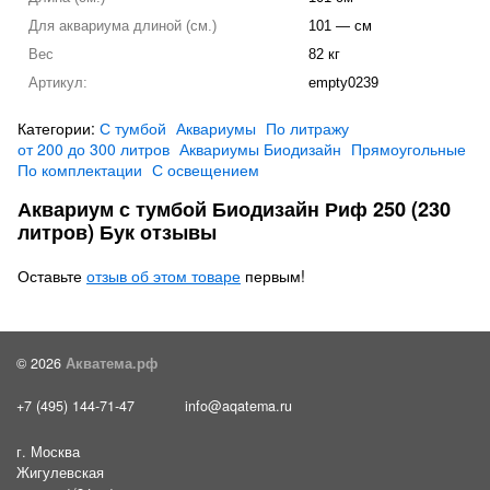
Для аквариума длиной (см.)
101 — см
Вес
82 кг
Артикул:
empty0239
Категории:
С тумбой
Аквариумы
По литражу
от 200 до 300 литров
Аквариумы Биодизайн
Прямоугольные
По комплектации
С освещением
Аквариум с тумбой Биодизайн Риф 250 (230
литров) Бук отзывы
Оставьте
отзыв об этом товаре
первым!
© 2026
Акватема.рф
+7 (495) 144-71-47
info@aqatema.ru
г. Москва
Жигулевская