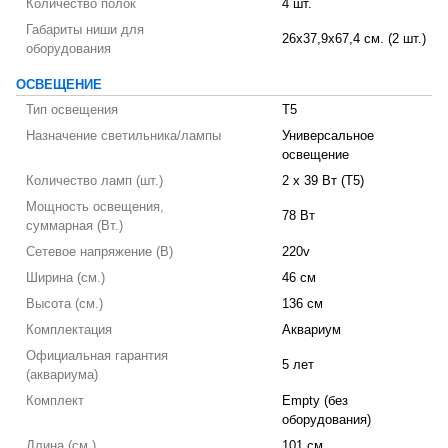
Количество полок
4 шт.
Габариты ниши для
26x37,9x67,4 см. (2 шт.)
оборудования
ОСВЕЩЕНИЕ
Тип освещения
T5
Назначение светильника/лампы
Универсальное
освещение
Количество ламп (шт.)
2 х 39 Вт (T5)
Мощность освещения,
78 Вт
суммарная (Вт.)
Сетевое напряжение (В)
220v
Ширина (см.)
46 см
Высота (см.)
136 см
Комплектация
Аквариум
Официальная гарантия
5 лет
(аквариума)
Комплект
Empty (без
оборудования)
Длина (см.)
101 см