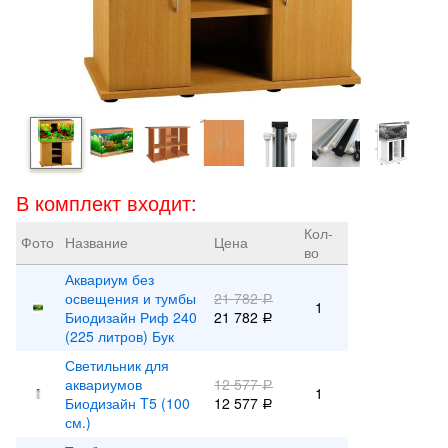
В комплект входит:
Кол-
Фото
Название
Цена
во
Аквариум без
освещения и тумбы
21 782
Р
1
Биодизайн Риф 240
21 782
Р
(225 литров) Бук
Светильник для
аквариумов
12 577
Р
1
Биодизайн T5 (100
12 577
Р
см.)