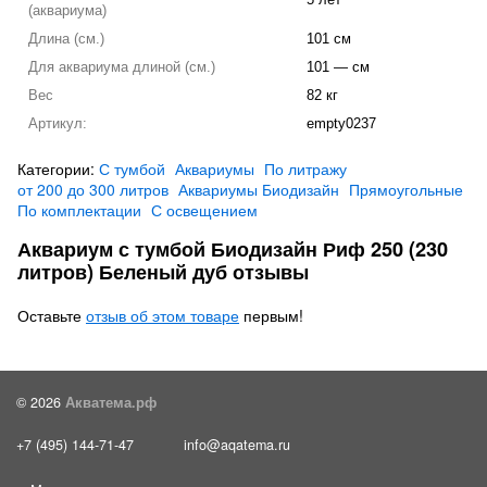
5 лет
(аквариума)
Длина (см.)
101 см
Для аквариума длиной (см.)
101 — см
Вес
82 кг
Артикул:
empty0237
Категории:
С тумбой
Аквариумы
По литражу
от 200 до 300 литров
Аквариумы Биодизайн
Прямоугольные
По комплектации
С освещением
Аквариум с тумбой Биодизайн Риф 250 (230
литров) Беленый дуб отзывы
Оставьте
отзыв об этом товаре
первым!
© 2026
Акватема.рф
+7 (495) 144-71-47
info@aqatema.ru