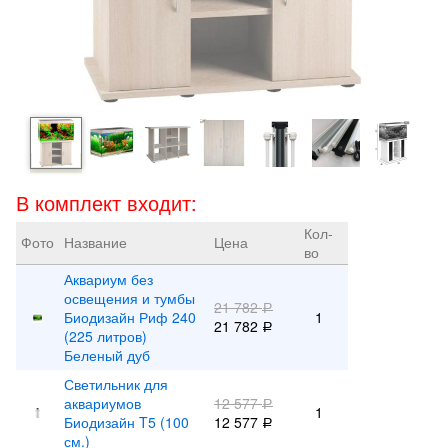
В комплект входит:
Кол-
Фото
Название
Цена
во
Аквариум без
освещения и тумбы
21 782
Р
Биодизайн Риф 240
1
21 782
Р
(225 литров)
Беленый дуб
Светильник для
аквариумов
12 577
Р
1
Биодизайн T5 (100
12 577
Р
см.)