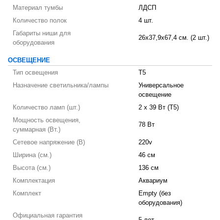
Материал тумбы
ЛДСП
Количество полок
4 шт.
Габариты ниши для
26x37,9x67,4 см. (2 шт.)
оборудования
ОСВЕЩЕНИЕ
Тип освещения
T5
Назначение светильника/лампы
Универсальное
освещение
Количество ламп (шт.)
2 х 39 Вт (T5)
Мощность освещения,
78 Вт
суммарная (Вт.)
Сетевое напряжение (В)
220v
Ширина (см.)
46 см
Высота (см.)
136 см
Комплектация
Аквариум
Комплект
Empty (без
оборудования)
Официальная гарантия