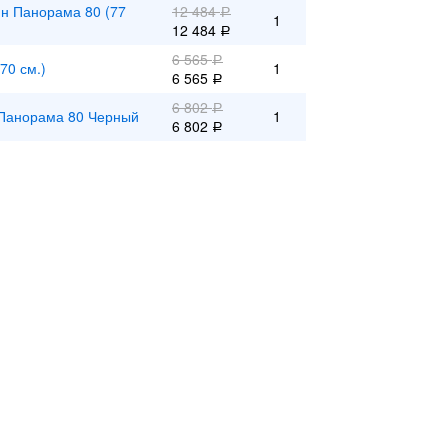
н Панорама 80 (77
12 484
Р
1
12 484
Р
6 565
Р
70 см.)
1
6 565
Р
6 802
Р
 Панорама 80 Черный
1
6 802
Р