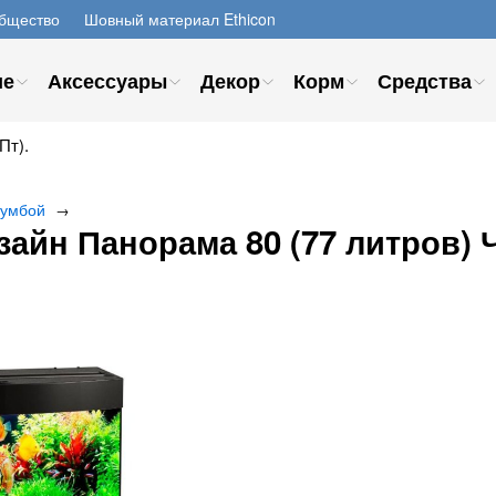
бщество
Шовный материал Ethicon
ие
Аксессуары
Декор
Корм
Средства
Пт).
тумбой
→
зайн Панорама 80 (77 литров)