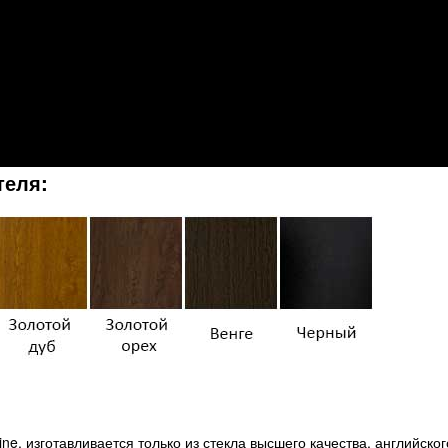
теля:
e, изготавливается только из стекла высшего качества, английског