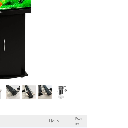
Кол-
Цена
во