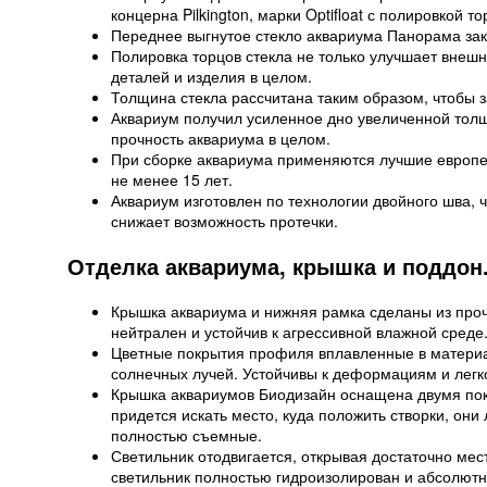
концерна Pilkington, марки Optifloat с полировкой т
Переднее выгнутое стекло аквариума Панорама зака
Полировка торцов стекла не только улучшает внешн
деталей и изделия в целом.
Толщина стекла рассчитана таким образом, чтобы 
Аквариум получил усиленное дно увеличенной толщ
прочность аквариума в целом.
При сборке аквариума применяются лучшие европе
не менее 15 лет.
Аквариум изготовлен по технологии двойного шва, 
снижает возможность протечки.
Отделка аквариума, крышка и поддон
Крышка аквариума и нижняя рамка сделаны из про
нейтрален и устойчив к агрессивной влажной среде
Цветные покрытия профиля вплавленные в материа
солнечных лучей. Устойчивы к деформациям и лег
Крышка аквариумов Биодизайн оснащена двумя пок
придется искать место, куда положить створки, он
полностью съемные.
Светильник отодвигается, открывая достаточно мест
светильник полностью гидроизолирован и абсолютн