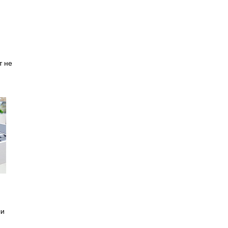
т не
ли