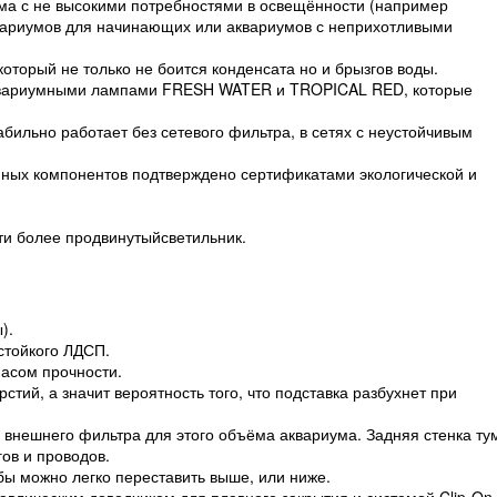
ма с не высокими потребностями в освещённости (например
квариумов для начинающих или аквариумов с неприхотливыми
торый не только не боится конденсата но и брызгов воды.
аквариумными лампами FRESH WATER и TROPICAL RED, которые
бильно работает без сетевого фильтра, в сетях с неустойчивым
нных компонентов подтверждено сертификатами экологической и
ти более продвинутыйсветильник.
).
стойкого ЛДСП.
асом прочности.
тий, а значит вероятность того, что подставка разбухнет при
 внешнего фильтра для этого объёма аквариума. Задняя стенка т
ов и проводов.
бы можно легко переставить выше, или ниже.