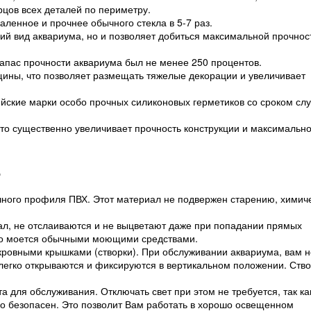
орцов всех деталей по периметру.
ленное и прочнее обычного стекла в 5-7 раз.
ий вид аквариума, но и позволяет добиться максимальной прочнос
запас прочности аквариума был не менее 250 процентов.
ины, что позволяет размещать тяжелые декорации и увеличивает
йские марки особо прочных силиконовых герметиков со сроком сл
что существенно увеличивает прочность конструкции и максимальн
.
чного профиля ПВХ. Этот материал не подвержен старению, химич
.
л, не отслаиваются и не выцветают даже при попадании прямых
ко моется обычными моющими средствами.
ровными крышками (створки). При обслуживании аквариума, вам н
и легко открываются и фиксируются в вертикальном положении. Ств
а для обслуживания. Отключать свет при этом не требуется, так ка
о безопасен. Это позволит Вам работать в хорошо освещенном