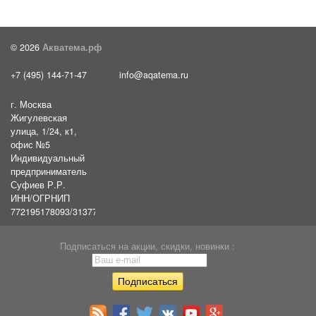
© 2026
Акватема.рф
+7 (495) 144-71-47
info@aqatema.ru
г. Москва
Жигулевская
улица, 1/24, к1,
офис №5
Индивидуальный
предприниматель
Суфиев Р.Р.
ИНН/ОГРНИП
772195178093/31377461610054
Подписаться на акции, скидки, новинки :