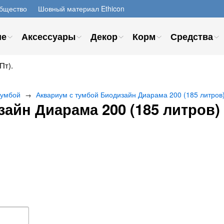
бщество
Шовный материал Ethicon
ие
Аксессуары
Декор
Корм
Средства
Пт).
тумбой
Аквариум с тумбой Биодизайн Диарама 200 (185 литров
→
зайн Диарама 200 (185 литров