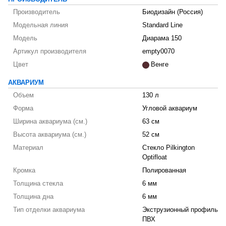
Производитель
Биодизайн (Россия)
Модельная линия
Standard Line
Модель
Диарама 150
Артикул производителя
empty0070
Цвет
Венге
АКВАРИУМ
Объем
130 л
Форма
Угловой аквариум
Ширина аквариума (см.)
63 см
Высота аквариума (см.)
52 см
Материал
Стекло Pilkington
Optifloat
Кромка
Полированная
Толщина стекла
6 мм
Толщина дна
6 мм
Тип отделки аквариума
Экструзионный профиль
ПВХ