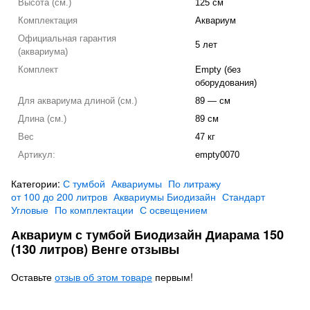
Высота (см.)
125 см
Комплектация
Аквариум
Официальная гарантия
5 лет
(аквариума)
Комплект
Empty (без
оборудования)
Для аквариума длиной (см.)
89 — см
Длина (см.)
89 см
Вес
47 кг
Артикул:
empty0070
Категории:
С тумбой
Аквариумы
По литражу
от 100 до 200 литров
Аквариумы Биодизайн
Стандарт
Угловые
По комплектации
С освещением
Аквариум с тумбой Биодизайн Диарама 150
(130 литров) Венге отзывы
Оставьте
отзыв об этом товаре
первым!