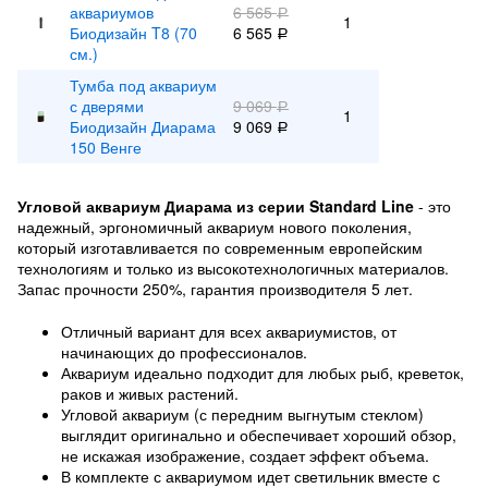
аквариумов
6 565
Р
1
Биодизайн T8 (70
6 565
Р
см.)
Тумба под аквариум
с дверями
9 069
Р
1
Биодизайн Диарама
9 069
Р
150 Венге
Угловой аквариум Диарама из серии Standard Line
- это
надежный, эргономичный аквариум нового поколения,
который изготавливается по современным европейским
технологиям и только из высокотехнологичных материалов.
Запас прочности 250%, гарантия производителя 5 лет.
Отличный вариант для всех аквариумистов, от
начинающих до профессионалов.
Аквариум идеально подходит для любых рыб, креветок,
раков и живых растений.
Угловой аквариум (с передним выгнутым стеклом)
выглядит оригинально и обеспечивает хороший обзор,
не искажая изображение, создает эффект объема.
В комплекте с аквариумом идет светильник вместе с