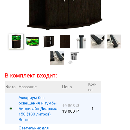
В комплект входит:
Кол-
Фото
Название
Цена
во
Аквариум без
освещения и тумбы
19 803
Р
Биодизайн Диарама
1
19 803
Р
150 (130 литров)
Венге
Светильник для