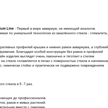
ium Line
- Первый в мире аквариум, не имеющий аналогов.
ая по уникальной технологии из закалённого стекла - стемалита,
оративных профилей крышек и нижних рамок аквариума, а глубокий
бражение. Благодаря особой конструкции без рамок и профилей
айн изделия выглядит очень лаконично и тяготеет к стилям
на стекло сплавляется в печах с поверхностью стекла и напомина
о, химически стойко и практически не подвержено повреждениям
о стекла в 5 -7 раз.
чинающих до профессионалов.
ок, раков и живых растений.
етильник вместе с лампами.