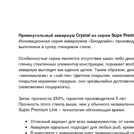
Прямоугольный аквариум Crystal из серии Supe Prem
Инновационная серия аквариумов «Биодизайн» производим
выполнена в супер глянцевом стиле.
Особенностью серии является отсутствие каких либо дек
глянец стеклянных элементов конструкции, поражает воо
аквариум выглядит как единое целое. Таким образом, диз
«минимализм» и «хай-тек» Цветное покрытие, наносимое 
покрытие керамики глазурью, оно чрезвычайно долговечн
(невозможно поцарапать).
Запас прочности 250%, гарантия производителя 5 лет.
Прочность этого стекла выше, чем у обычного незакаленног
Super Premium Line – технология обгоняющая время.
Отличный вариант для всех аквариумистов, от на
Аквариум идеально подходит для любых рыб, кревет
В комплекте с аквариумом идет люминесцентный св