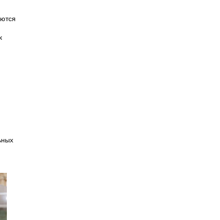
уются
к
ьных