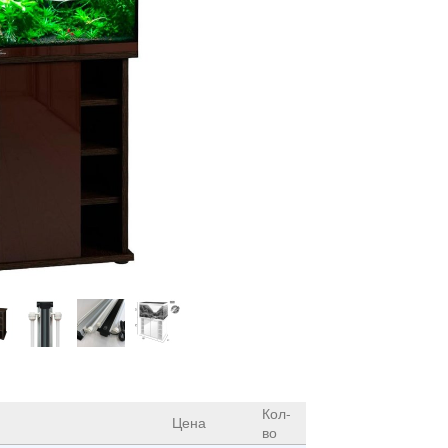
Кол-
Цена
во