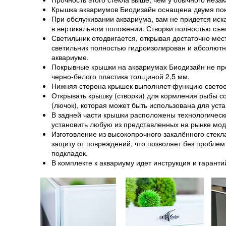
Крышка аквариумов Биодизайн оснащена двумя пок
При обслуживании аквариума, вам не придется иска
в вертикальном положении. Створки полностью съ
Светильник отодвигается, открывая достаточно мест
светильник полностью гидроизолирован и абсолютн
аквариуме.
Покрывные крышки на аквариумах Биодизайн не пр
черно-белого пластика толщиной 2,5 мм.
Нижняя сторона крышек выполняет функцию светоот
Открывать крышку (створки) для кормления рыбы с
(лючок), которая может быть использована для уст
В задней части крышки расположены технологическ
установить любую из представленных на рынке мо
Изготовление из высокопрочного закалённого стекл
защиту от повреждений, что позволяет без проблем
подкладок.
В комплекте к аквариуму идет инструкция и гаранти