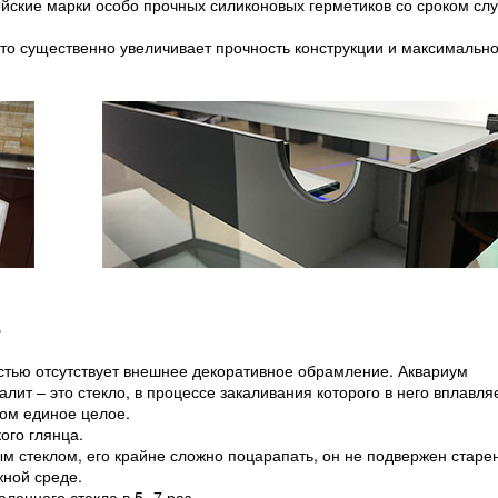
йские марки особо прочных силиконовых герметиков со сроком сл
что существенно увеличивает прочность конструкции и максимальн
.
остью отсутствует внешнее декоративное обрамление. Аквариум
алит – это стекло, в процессе закаливания которого в него вплавля
лом единое целое.
ого глянца.
м стеклом, его крайне сложно поцарапать, он не подвержен старе
жной среде.
ленного стекла в 5 -7 раз.