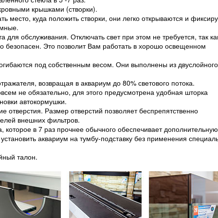
ровными крышками (створки).
ть место, куда положить створки, они легко открываются и фиксир
емные.
а для обслуживания. Отключать свет при этом не требуется, так ка
о безопасен. Это позволит Вам работать в хорошо освещенном
огибаются под собственным весом. Они выполнены из двуслойного
ражателя, возвращая в аквариум до 80% светового потока.
овсем не обязательно, для этого предусмотрена удобная шторка
ановки автокормушки.
ие отверстия. Размер отверстий позволяет беспрепятственно
делей внешних фильтров.
а, которое в 7 раз прочнее обычного обеспечивает дополнительную
 установить аквариум на тумбу-подставку без применения специал
йный талон.