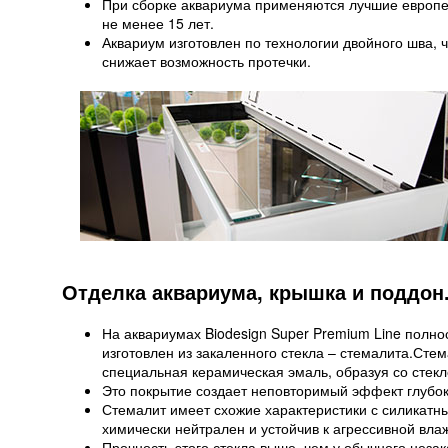
При сборке аквариума применяются лучшие европе
не менее 15 лет.
Аквариум изготовлен по технологии двойного шва, 
снижает возможность протечки.
Отделка аквариума, крышка и поддон
На аквариумах Biodesign Super Premium Line полн
изготовлен из закаленного стекла – стемалита.Стем
специальная керамическая эмаль, образуя со стек
Это покрытие создает неповторимый эффект глубок
Стемалит имеет схожие характеристики с силикатны
химически нейтрален и устойчив к агрессивной вла
Прочность этого стекла выше, чем у обычного незака