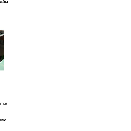
ужбы
о
ется
нию,