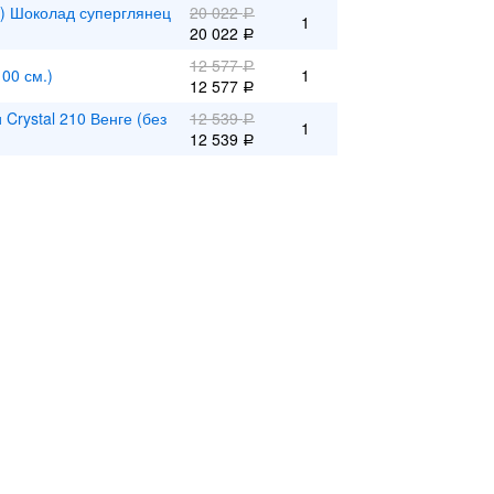
в) Шоколад суперглянец
20 022
Р
1
20 022
Р
12 577
Р
00 см.)
1
12 577
Р
Crystal 210 Венге (без
12 539
Р
1
12 539
Р