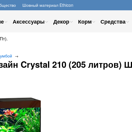
бщество
Шовный материал Ethicon
ие
Аксессуары
Декор
Корм
Средства
Пт).
тумбой
→
айн Crystal 210 (205 литров) 