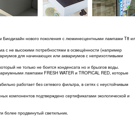
ом Биодизайн нового поколения с люминесцентными лампами T8 и
ма с не высокими потребностями в освещённости (например
квариумов для начинающих или аквариумов с неприхотливыми
торый не только не боится конденсата но и брызгов воды.
аквариумными лампами FRESH WATER и TROPICAL RED, которые
бильно работает без сетевого фильтра, в сетях с неустойчивым
нных компонентов подтверждено сертификатами экологической и
и более продвинутый светильник.