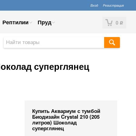
Вход
Регистрация
Рептилии
Пруд
0
Р
Шоколад суперглянец
Купить Аквариум с тумбой
Биодизайн Crystal 210 (205
литров) Шоколад
суперглянец