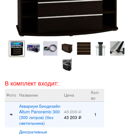
В комплект входит:
Кол-
Фото
Название
Цена
во
Аквариум Биодизайн
Altum Panoramic 300
43 203
Р
1
(300 литров) (без
43 203
Р
светильника)
Декоративные