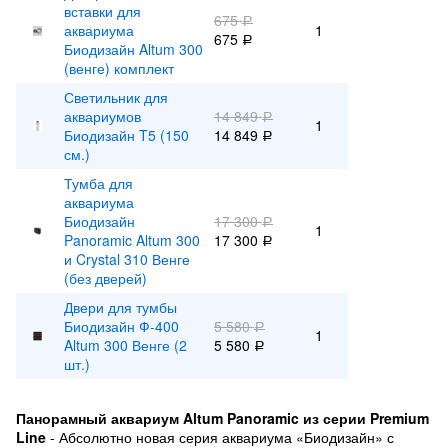
вставки для
675
Р
аквариума
1
675
Р
Биодизайн Altum 300
(венге) комплект
Светильник для
аквариумов
14 849
Р
1
Биодизайн T5 (150
14 849
Р
см.)
Тумба для
аквариума
Биодизайн
17 300
Р
1
Panoramic Altum 300
17 300
Р
и Crystal 310 Венге
(без дверей)
Двери для тумбы
Биодизайн Ф-400
5 580
Р
1
Altum 300 Венге (2
5 580
Р
шт.)
Панорамный аквариум Altum Panoramic из серии Premium
Line
- Абсолютно новая серия аквариума «Биодизайн» с