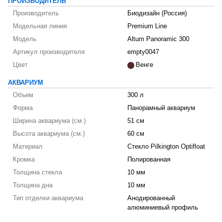
ПРОИЗВОДИТЕЛЬ
Производитель
Биодизайн (Россия)
Модельная линия
Premium Line
Модель
Altum Panoramic 300
Артикул производителя
empty0047
Цвет
Венге
АКВАРИУМ
Объем
300 л
Форма
Панорамный аквариум
Ширина аквариума (см.)
51 см
Высота аквариума (см.)
60 см
Материал
Стекло Pilkington Optifloat
Кромка
Полированная
Толщина стекла
10 мм
Толщина дна
10 мм
Тип отделки аквариума
Анодированный
алюминиевый профиль