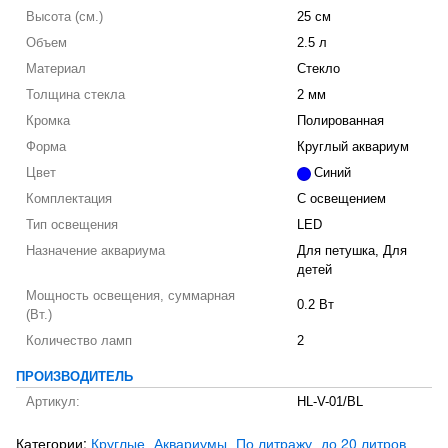
Высота (см.)
25 см
Объем
2.5 л
Материал
Стекло
Толщина стекла
2 мм
Кромка
Полированная
Форма
Круглый аквариум
Цвет
Синий
Комплектация
С освещением
Тип освещения
LED
Назначение аквариума
Для петушка, Для
детей
Мощность освещения, суммарная
0.2 Вт
(Вт.)
Количество ламп
2
ПРОИЗВОДИТЕЛЬ
Артикул:
HL-V-01/BL
Категории:
Круглые
Аквариумы
По литражу
до 20 литров