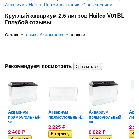
Аквариумы Hailea
По комплектации
С освещением
Круглый аквариум 2.5 литров Hailea V01BL
Голубой отзывы
Оставьте
отзыв об этом товаре
первым!
Рекомендуем посмотреть
Аквариум
Аквариум
Аквариум
Аква
прямоугольный
прямоугольный...
прямоугольный
литро
50...
40...
2 225
2 2
Р
2 482
2 222
Р
Р