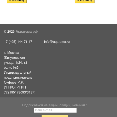
© 2026
Акватема.рф
+7 (495) 144-71-47
info@aqatema.ru
г. Москва
Жигулевская
улица, 1/24, к1,
офис №5
Индивидуальный
предприниматель
Суфиев Р.Р.
ИНН/ОГРНИП
772195178093/31377461610054
Подписаться на акции, скидки, новинки :