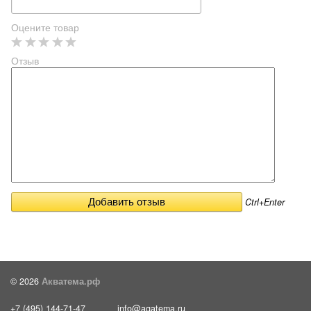
Оцените товар
Отзыв
Ctrl+Enter
© 2026
Акватема.рф
+7 (495) 144-71-47
info@aqatema.ru