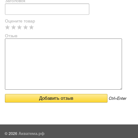
Заголовок
Оцените товар
Отзыв
Ctrl+Enter
© 2026
Акватема.рф