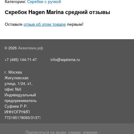
Категории:
Скребки с ручкой
Скребок Hagen Marina средний отзывы
Оставьте
отзыв об этом товаре
первым!
© 2026
Акватема.рф
+7 (495) 144-71-47
info@aqatema.ru
г. Москва
Жигулевская
улица, 1/24, к1,
офис №5
Индивидуальный
предприниматель
Суфиев Р.Р.
ИНН/ОГРНИП
772195178093/31377461610054
Подписаться на акции, скидки, новинки :