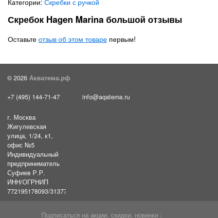
Категории:
Скребки с ручкой
Скребок Hagen Marina большой отзывы
Оставьте
отзыв об этом товаре
первым!
© 2026
Акватема.рф
+7 (495) 144-71-47
info@aqatema.ru
г. Москва
Жигулевская
улица, 1/24, к1,
офис №5
Индивидуальный
предприниматель
Суфиев Р.Р.
ИНН/ОГРНИП
772195178093/31377461610054
Подписаться на акции, скидки, новинки :