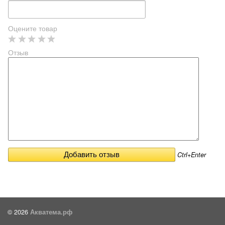
Оцените товар
Отзыв
Ctrl+Enter
© 2026
Акватема.рф