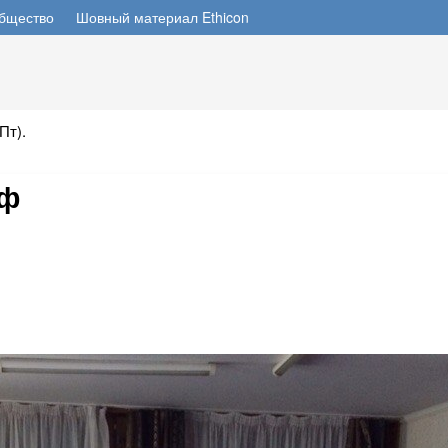
бщество
Шовный материал Ethicon
Пт).
рф