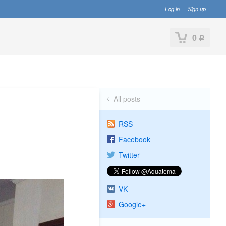
Log in
Sign up
0
Р
All posts
RSS
Facebook
Twitter
VK
Google+