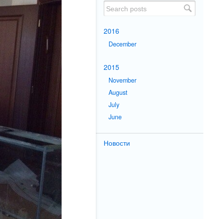
2016
December
2015
November
August
July
June
Новости